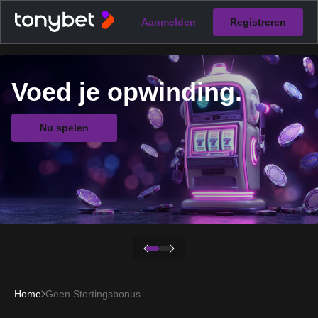
Aanmelden
Registreren
Voed je opwinding.
Nu spelen
Home
Geen Stortingsbonus