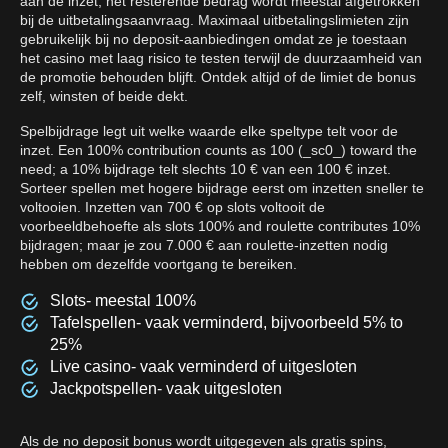
aan de inzet; het resterende bedrag wordt meestal afgetrokken
bij de uitbetalingsaanvraag. Maximaal uitbetalingslimieten zijn
gebruikelijk bij no deposit-aanbiedingen omdat ze je toestaan
het casino met laag risico te testen terwijl de duurzaamheid van
de promotie behouden blijft. Ontdek altijd of de limiet de bonus
zelf, winsten of beide dekt.
Spelbijdrage legt uit welke waarde elke speltype telt voor de
inzet. Een 100% contribution counts as 100 (_sc0_) toward the
need; a 10% bijdrage telt slechts 10 € van een 100 € inzet.
Sorteer spellen met hogere bijdrage eerst om inzetten sneller te
voltooien. Inzetten van 700 € op slots voltooit de
voorbeeldbehoefte als slots 100% and roulette contributes 10%
bijdragen; maar je zou 7.000 € aan roulette-inzetten nodig
hebben om dezelfde voortgang te bereiken.
Slots- meestal 100%
Tafelspellen- vaak verminderd, bijvoorbeeld 5% to
25%
Live casino- vaak verminderd of uitgesloten
Jackpotspellen- vaak uitgesloten
Als de no deposit bonus wordt uitgegeven als gratis spins,