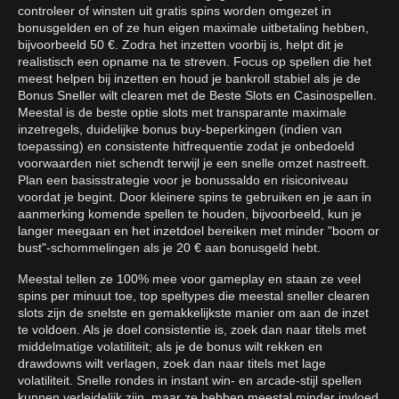
controleer of winsten uit gratis spins worden omgezet in
bonusgelden en of ze hun eigen maximale uitbetaling hebben,
bijvoorbeeld 50 €. Zodra het inzetten voorbij is, helpt dit je
realistisch een opname na te streven. Focus op spellen die het
meest helpen bij inzetten en houd je bankroll stabiel als je de
Bonus Sneller wilt clearen met de Beste Slots en Casinospellen.
Meestal is de beste optie slots met transparante maximale
inzetregels, duidelijke bonus buy-beperkingen (indien van
toepassing) en consistente hitfrequentie zodat je onbedoeld
voorwaarden niet schendt terwijl je een snelle omzet nastreeft.
Plan een basisstrategie voor je bonussaldo en risiconiveau
voordat je begint. Door kleinere spins te gebruiken en je aan in
aanmerking komende spellen te houden, bijvoorbeeld, kun je
langer meegaan en het inzetdoel bereiken met minder "boom or
bust"-schommelingen als je 20 € aan bonusgeld hebt.
Meestal tellen ze 100% mee voor gameplay en staan ze veel
spins per minuut toe, top speltypes die meestal sneller clearen
slots zijn de snelste en gemakkelijkste manier om aan de inzet
te voldoen. Als je doel consistentie is, zoek dan naar titels met
middelmatige volatiliteit; als je de bonus wilt rekken en
drawdowns wilt verlagen, zoek dan naar titels met lage
volatiliteit. Snelle rondes in instant win- en arcade-stijl spellen
kunnen verleidelijk zijn, maar ze hebben meestal minder invloed