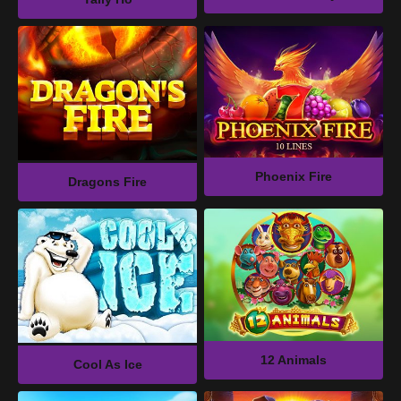
Phoenix Fire
Finn And The Swirly Spin
12 Animals
Cool As Ice