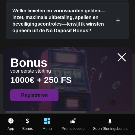
Welke limieten en voorwaarden gelden—
inzet, maximale uitbetaling, spellen en
beveiligingscontroles—terwijl ik winsten
opneem uit de No Deposit Bonus?
Bonus
voor eerste storting
Speel het veilig
1000€ + 250 FS
Als u symptomen van gokverslaving opmerkt, zoek dan hulp bij
een professional. Deze website is bedoeld voor gebruikers van
18 jaar en ouder.
Registreren
Servicevoorwaarden
Toppagina's
App
Bonus
Menu
Promotiecode
Geen Stortingsbonus
Cookiebeleid
App