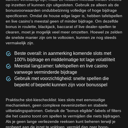
op inzetten of kunnen zijn uitgesloten. Gebruik ze alleen als de
bonusvoorwaarden ondubbelzinnig volledige of hoge bijdrage
specificeren. Omdat de house edge lager is, hebben tafelspellen
en live casino's meestal geen of minder bijdrage. Om dezelfde
bonus in roulette, blackjack, baccarat of live dealer-spellen te
clearen, moet je mogelijk veel meer omzetten. Hoewel ze zelden
de snelste manier zijn om te voltooien, kunnen ze nog steeds
vermakelijk zijn.
Beste overall: in aanmerking komende slots met
100% bijdrage en middelmatige tot lage volatiliteit
Meestal langzamer: tafelspellen en live casino
vanwege verminderde bijdrage
Gebruik met voorzichtigheid: snelle spellen die
beperkt of beperkt kunnen zijn voor bonusspel
Praktische slot-kieschecklist: kies slots met eenvoudige
mechanieken, geen complexe neveninzetten en stabiele
uitbetalingspatronen. Gebruik de "bonus eligible"-labels of filters
die het casino toont om spellen te vermijden die niets bijdragen.
Als je geen lange verliezende reeksen kunt beheren terwijl je
probeert aan de inzet te voldoen, vermijd dan zeer hoog-