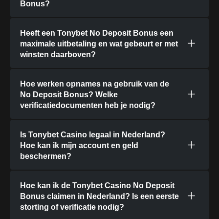
Bonus?
Heeft een Tonybet No Deposit Bonus een
maximale uitbetaling en wat gebeurt er met
winsten daarboven?
Hoe werken opnames na gebruik van de
No Deposit Bonus? Welke
verificatiedocumenten heb je nodig?
Is Tonybet Casino legaal in Nederland?
Hoe kan ik mijn account en geld
beschermen?
Hoe kan ik de Tonybet Casino No Deposit
Bonus claimen in Nederland? Is een eerste
storting of verificatie nodig?