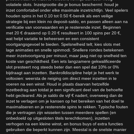
volatiele slots. Inzetgrootte die je bonus beschermt: houd je
inzet comfortabel onder elke maximale inzetrichtlijn. Veel spelers
houden spins in het 0.10 tot 0.50 €-bereik als een veilige
strategie bij een klein no deposit-saldo, en passen alleen aan na
verificatie van voorwaarden en je resterende inzet. Beginnen
met 20 € draaiend op 0.20 € resulteert in 100 spins per 20 €,
wat helpt variatie te beheersen en een consistent
voortgangsgevoel te bieden. Spelsnelheid telt; kies slots met
lage animaties en snelle spinmodi. Snellere rondes betekenen
meer inzetvoortgang per minuut, maar jaag niet op snelheid ten
koste van geschiktheid. Een iets langzamere gekwalificeerde
slot presteert nog steeds beter dan een spel dat 10% or 0%
bijdraagt aan inzetten. Bankrolldiscipline helpt je het werk te
voltooien: weersta de neiging om direct meer inzetten in te
voeren na een winst. Houd in plaats daarvan hetzelfde
inzetbedrag aan totdat je een significant deel van de behoefte
hebt gecleared. Als je saldo de vijf € nadert, overweeg dan de
inzet te verlagen om je kansen op het bereiken van het doel te
maximaliseren en je resterende spins te rekken. Typische fouten
die je vertragen zijn wisselen tussen meerdere spellen (en
onbedoeld op uitgesloten titels terechtkomen), inzetten
verhogen na een kleine winst, en bonus buys of extra functies
gebruiken die beperkt kunnen zijn. Meestal is de snelste manier