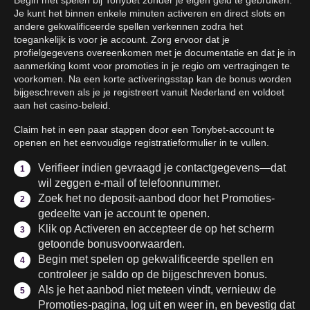
Begin met spelen bij Tonybet zonder je eigen geld te gebruiken.
Je kunt het binnen enkele minuten activeren en direct slots en
andere gekwalificeerde spellen verkennen zodra het
toegankelijk is voor je account. Zorg ervoor dat je
profielgegevens overeenkomen met je documentatie en dat je in
aanmerking komt voor promoties in je regio om vertragingen te
voorkomen. Na een korte activeringsstap kan de bonus worden
bijgeschreven als je je registreert vanuit Nederland en voldoet
aan het casino-beleid.
Claim het in een paar stappen door een Tonybet-account te
openen en het eenvoudige registratieformulier in te vullen.
Verifieer indien gevraagd je contactgegevens—dat
wil zeggen e-mail of telefoonnummer.
Zoek het no deposit-aanbod door het Promoties-
gedeelte van je account te openen.
Klik op Activeren en accepteer de op het scherm
getoonde bonusvoorwaarden.
Begin met spelen op gekwalificeerde spellen en
controleer je saldo op de bijgeschreven bonus.
Als je het aanbod niet meteen vindt, vernieuw de
Promoties-pagina, log uit en weer in, en bevestig dat