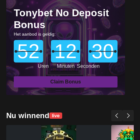
Tonybet No Deposit
Bonus
Het aanbod is geldig:
52
12
28
Uren
Minuten
Seconden
Claim Bonus
Nu winnend