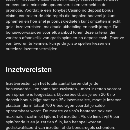
en eventuele minimale opnamevereisten vermeld in de
promotie. Voordat je een Tonybet Casino no deposit bonus
claimt, controleer de drie regels die bepalen hoeveel je kunt
opnemen en hoe snel je bonuskredieten kunt omzetten in echt
geld: inzetvereisten, maximale uitbetaling en spelbijdrage. De
bonusvoorwaarden voor elk aanbod tonen deze criteria, die
variëren afhankelijk van gratis spins en no deposit cash. Door ze
van tevoren te kennen, kun je de juiste spellen kiezen en
nutteloze inzetten vermijden.
Inzetvereisten
Inzetvereisten zijn het totale aantal keren dat je de
bonuswaarde—en soms bonuswinsten—moet inzetten voordat
een opname is toegestaan. Bijvoorbeeld, als je een 20 € no
deposit bonus krijgt met een 35x inzetvereiste, moet je inzetten
plaatsen die in totaal 700 € bedragen voordat je saldo
opneembaar wordt. De meeste casino's hanteren ook een
maximale inzetlimiet tijdens het inzetten. Als de limiet vijf € per
spin/ronde is en je zet tien € in, kan het spel worden
gediskwalificeerd van inzetten of de bonusregels schenden.